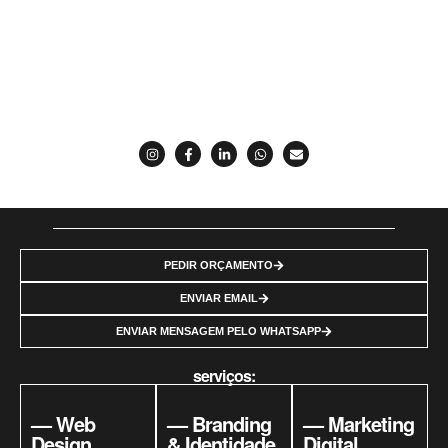
www.dianaoliveira.pt
PEDIR ORÇAMENTO
ENVIAR EMAIL
ENVIAR MENSAGEM PELO WHATSAPP
serviços:
02
03
04
–– Web
–– Branding
–– Marketing
Design
& Identidade
Digital