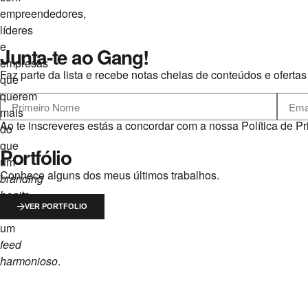
empreendedores,
líderes
e
Junta-te ao Gang!
empresas
Faz parte da lista e recebe notas cheias de conteúdos e ofert
que
querem
mais
Ao te inscreveres estás a concordar com a nossa Política de P
do
que
Portfólio
um
Conhece alguns dos meus últimos trabalhos.
branding
bonit
o
VER PORTFOLIO
ou
um
feed
harmonioso
.